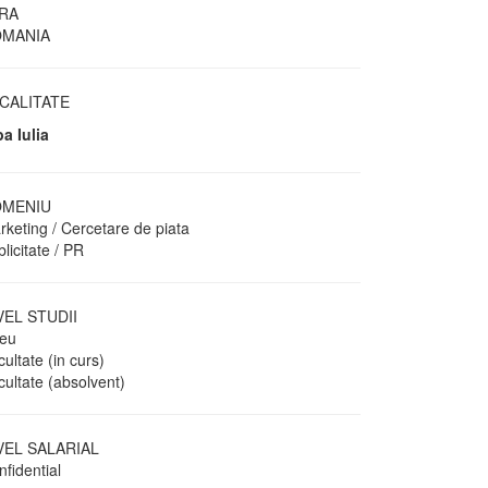
RA
MANIA
CALITATE
ba Iulia
MENIU
rketing / Cercetare de piata
licitate / PR
VEL STUDII
ceu
ultate (in curs)
cultate (absolvent)
VEL SALARIAL
fidential