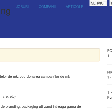
SERVICII
ing
JOBURI
COMPANII
ARTICOLE
PO
1
NI
bugetelor de mk, coordonarea campaniilor de mk
1 -
TI
nare, etc)
Fu
 de branding, packaging utilizand intreaga gama de