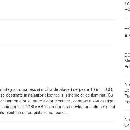
TA
RO
LO
Al
DO
Ma
Pub
NI
integral romanesc si o cifra de afaceri de peste 10 mil. EUR.
Li
e destinate instalatiilor electrice si sistemelor de iluminat. Cu
Fac
hipamentelor si materialelor electrice , compania si-a castigat
Fa
nea companiei : TOBIMAR isi propune sa devina una din cele mai
nte electrice de pe piata romaneasca.
NI
Con