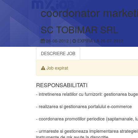
coordonator market
SC TOBIMAR SRL
26-06-2012 |
EXPIRA LA 26-07-2012
DESCRIERE JOB
Job expirat
RESPONSABILITATI
- intretinerea relatiilor cu furnizorii: gestionarea 
- realizarea si gestionarea portalului e-commerce
- coordonarea promotiilor periodice (saptamanale, lu
- urmareste si gestioneaza implementarea strategiei
instrumente de mk avute la dispozitie