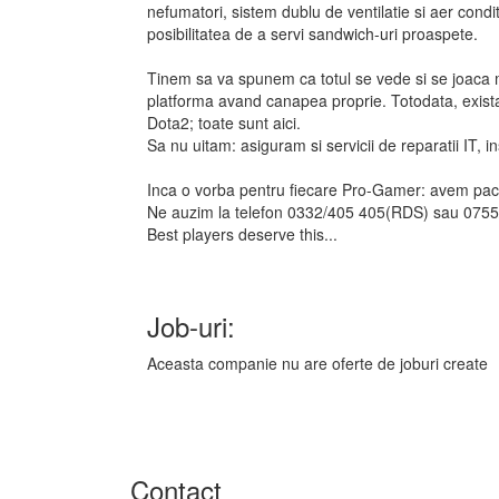
nefumatori, sistem dublu de ventilatie si aer condi
posibilitatea de a servi sandwich-uri proaspete.
Tinem sa va spunem ca totul se vede si se joaca 
platforma avand canapea proprie. Totodata, exista 
Dota2; toate sunt aici.
Sa nu uitam: asiguram si servicii de reparatii IT, in
Inca o vorba pentru fiecare Pro-Gamer: avem pach
Ne auzim la telefon 0332/405 405(RDS) sau 075
Best players deserve this...
Job-uri:
Aceasta companie nu are oferte de joburi create
Contact