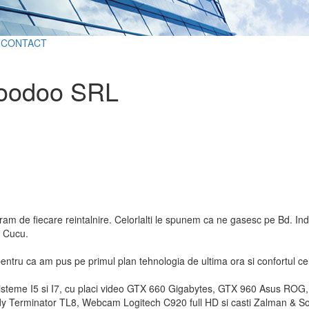
CONTACT
oodoo SRL
uram de fiecare reintalnire. Celorlalti le spunem ca ne gasesc pe Bd. In
. Cucu.
entru ca am pus pe primul plan tehnologia de ultima ora si confortul cel
isteme I5 si I7, cu placi video GTX 660 Gigabytes, GTX 960 Asus R
erminator TL8, Webcam Logitech C920 full HD si casti Zalman & Somic.