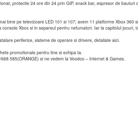
tionat, protectie 24 ore din 24 prin GIP, snack bar, espresor de bauturi c
mai bine pe televizoare LED 101 si 107; avem 11 platforme Xbox 360 s
console Xbox si in separeul pentru nefumatori. Iar la capitolul jocuri, 
stalare periferice, sisteme de operare si drivere, detaliate aici.
ete promotionale pentru tine si echipa ta.
5/668 585(ORANGE) si ne vedem la Voodoo – Internet & Games.