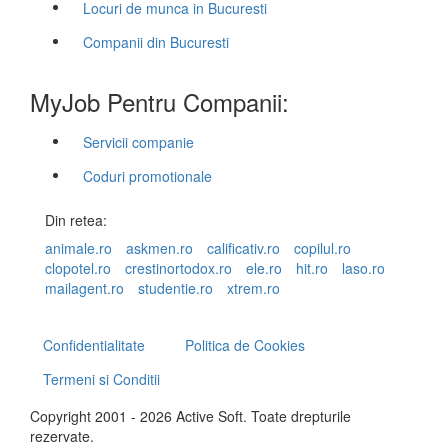
Locuri de munca in Bucuresti
Companii din Bucuresti
MyJob Pentru Companii:
Servicii companie
Coduri promotionale
Din retea:
animale.ro
askmen.ro
calificativ.ro
copilul.ro
clopotel.ro
crestinortodox.ro
ele.ro
hit.ro
laso.ro
mailagent.ro
studentie.ro
xtrem.ro
Confidentialitate
Politica de Cookies
Termeni si Conditii
Copyright 2001 - 2026 Active Soft. Toate drepturile
rezervate.