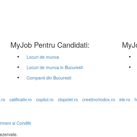
MyJob Pentru Candidati:
MyJo
Locuri de munca
Locuri de munca in Bucuresti
Companii din Bucuresti
.ro
calificativ.ro
copilul.ro
clopotel.ro
crestinortodox.ro
ele.ro
h
rmeni si Conditii
rezervate.