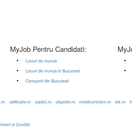
MyJob Pentru Candidati:
MyJo
Locuri de munca
Locuri de munca in Bucuresti
Companii din Bucuresti
.ro
calificativ.ro
copilul.ro
clopotel.ro
crestinortodox.ro
ele.ro
h
rmeni si Conditii