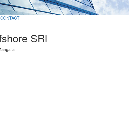
CONTACT
ffshore SRl
Mangalia