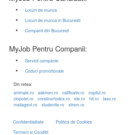
Locuri de munca
Locuri de munca in Bucuresti
Companii din Bucuresti
MyJob Pentru Companii:
Servicii companie
Coduri promotionale
Din retea:
animale.ro
askmen.ro
calificativ.ro
copilul.ro
clopotel.ro
crestinortodox.ro
ele.ro
hit.ro
laso.ro
mailagent.ro
studentie.ro
xtrem.ro
Confidentialitate
Politica de Cookies
Termeni si Conditii