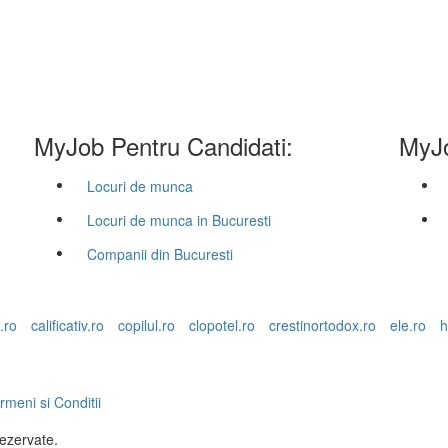
MyJob Pentru Candidati:
MyJo
Locuri de munca
Locuri de munca in Bucuresti
Companii din Bucuresti
.ro
calificativ.ro
copilul.ro
clopotel.ro
crestinortodox.ro
ele.ro
h
rmeni si Conditii
rezervate.