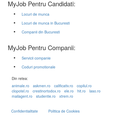
MyJob Pentru Candidati:
Locuri de munca
Locuri de munca in Bucuresti
Companii din Bucuresti
MyJob Pentru Companii:
Servicii companie
Coduri promotionale
Din retea:
animale.ro
askmen.ro
calificativ.ro
copilul.ro
clopotel.ro
crestinortodox.ro
ele.ro
hit.ro
laso.ro
mailagent.ro
studentie.ro
xtrem.ro
Confidentialitate
Politica de Cookies