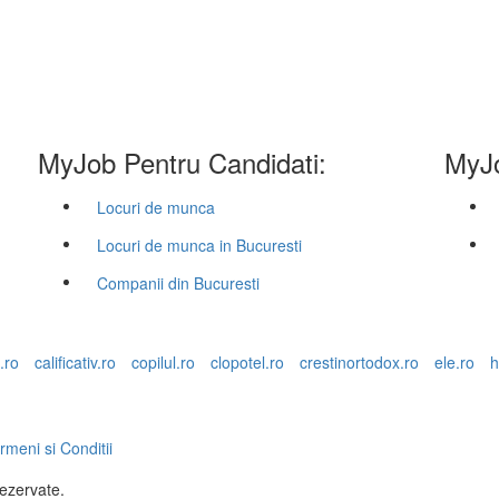
MyJob Pentru Candidati:
MyJo
Locuri de munca
Locuri de munca in Bucuresti
Companii din Bucuresti
.ro
calificativ.ro
copilul.ro
clopotel.ro
crestinortodox.ro
ele.ro
h
rmeni si Conditii
rezervate.