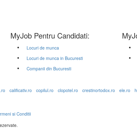
MyJob Pentru Candidati:
MyJo
Locuri de munca
Locuri de munca in Bucuresti
Companii din Bucuresti
.ro
calificativ.ro
copilul.ro
clopotel.ro
crestinortodox.ro
ele.ro
h
rmeni si Conditii
rezervate.