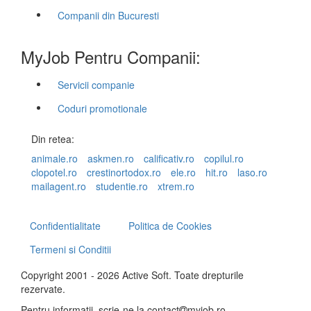
Companii din Bucuresti
MyJob Pentru Companii:
Servicii companie
Coduri promotionale
Din retea:
animale.ro
askmen.ro
calificativ.ro
copilul.ro
clopotel.ro
crestinortodox.ro
ele.ro
hit.ro
laso.ro
mailagent.ro
studentie.ro
xtrem.ro
Confidentialitate
Politica de Cookies
Termeni si Conditii
Copyright 2001 - 2026 Active Soft. Toate drepturile
rezervate.
Pentru informatii, scrie-ne la
contact
myjob.ro