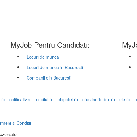
MyJob Pentru Candidati:
MyJo
Locuri de munca
Locuri de munca in Bucuresti
Companii din Bucuresti
.ro
calificativ.ro
copilul.ro
clopotel.ro
crestinortodox.ro
ele.ro
h
rmeni si Conditii
rezervate.