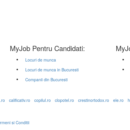
MyJob Pentru Candidati:
MyJo
Locuri de munca
Locuri de munca in Bucuresti
Companii din Bucuresti
.ro
calificativ.ro
copilul.ro
clopotel.ro
crestinortodox.ro
ele.ro
h
rmeni si Conditii