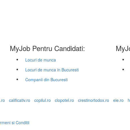
MyJob Pentru Candidati:
MyJo
Locuri de munca
Locuri de munca in Bucuresti
Companii din Bucuresti
.ro
calificativ.ro
copilul.ro
clopotel.ro
crestinortodox.ro
ele.ro
h
rmeni si Conditii