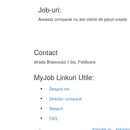
Job-uri:
Aceasta companie nu are oferte de joburi create
Contact
strada Brasovului 1 bis, Feldioara
MyJob Linkuri Utile:
Despre noi
Director companii
Meserii
FAQ
animale.ro
askmen