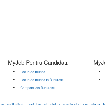
MyJob Pentru Candidati:
MyJo
Locuri de munca
Locuri de munca in Bucuresti
Companii din Bucuresti
.ro
calificativ.ro
copilul.ro
clopotel.ro
crestinortodox.ro
ele.ro
h