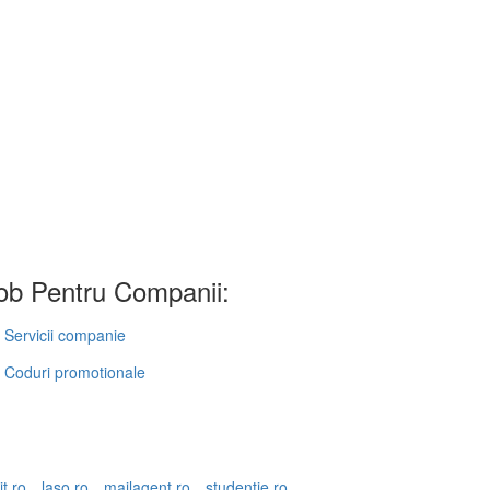
b Pentru Companii:
Servicii companie
Coduri promotionale
it.ro
laso.ro
mailagent.ro
studentie.ro