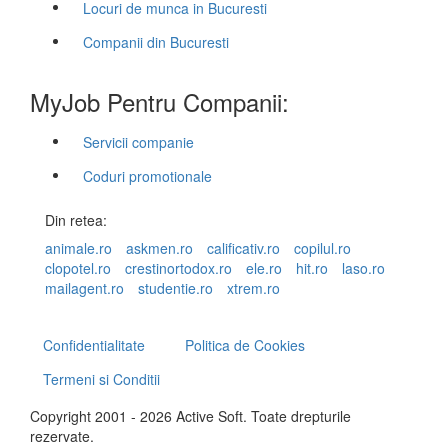
Locuri de munca in Bucuresti
Companii din Bucuresti
MyJob Pentru Companii:
Servicii companie
Coduri promotionale
Din retea:
animale.ro
askmen.ro
calificativ.ro
copilul.ro
clopotel.ro
crestinortodox.ro
ele.ro
hit.ro
laso.ro
mailagent.ro
studentie.ro
xtrem.ro
Confidentialitate
Politica de Cookies
Termeni si Conditii
Copyright 2001 - 2026 Active Soft. Toate drepturile
rezervate.