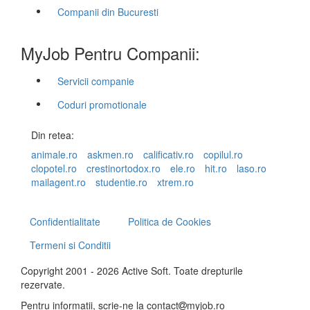
Companii din Bucuresti
MyJob Pentru Companii:
Servicii companie
Coduri promotionale
Din retea:
animale.ro
askmen.ro
calificativ.ro
copilul.ro
clopotel.ro
crestinortodox.ro
ele.ro
hit.ro
laso.ro
mailagent.ro
studentie.ro
xtrem.ro
Confidentialitate
Politica de Cookies
Termeni si Conditii
Copyright 2001 - 2026 Active Soft. Toate drepturile
rezervate.
Pentru informatii, scrie-ne la
contact
myjob.ro