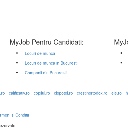
MyJob Pentru Candidati:
MyJo
Locuri de munca
Locuri de munca in Bucuresti
Companii din Bucuresti
.ro
calificativ.ro
copilul.ro
clopotel.ro
crestinortodox.ro
ele.ro
h
rmeni si Conditii
rezervate.