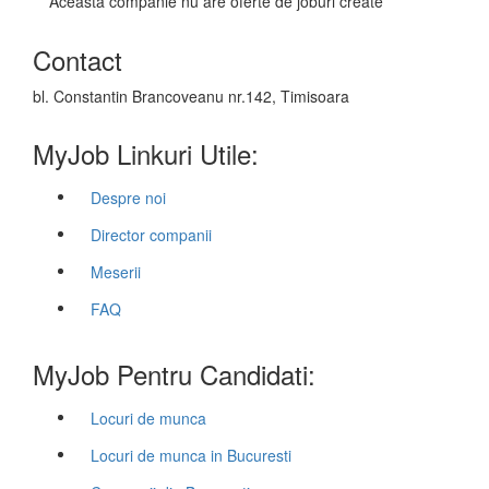
Aceasta companie nu are oferte de joburi create
Contact
bl. Constantin Brancoveanu nr.142, Timisoara
MyJob Linkuri Utile:
Despre noi
Director companii
Meserii
FAQ
MyJob Pentru Candidati:
Locuri de munca
Locuri de munca in Bucuresti