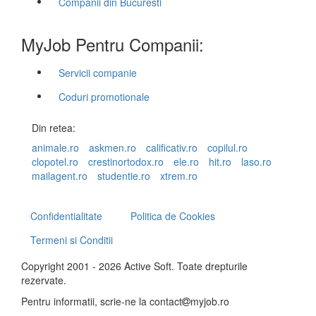
Companii din Bucuresti
MyJob Pentru Companii:
Servicii companie
Coduri promotionale
Din retea:
animale.ro
askmen.ro
calificativ.ro
copilul.ro
clopotel.ro
crestinortodox.ro
ele.ro
hit.ro
laso.ro
mailagent.ro
studentie.ro
xtrem.ro
Confidentialitate
Politica de Cookies
Termeni si Conditii
Copyright 2001 - 2026 Active Soft. Toate drepturile
rezervate.
Pentru informatii, scrie-ne la
contact
myjob.ro