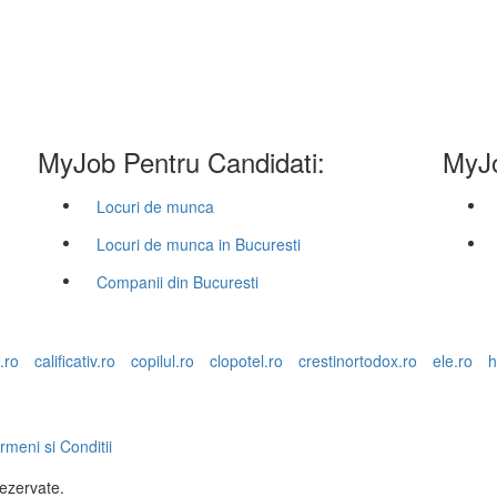
MyJob Pentru Candidati:
MyJo
Locuri de munca
Locuri de munca in Bucuresti
Companii din Bucuresti
.ro
calificativ.ro
copilul.ro
clopotel.ro
crestinortodox.ro
ele.ro
h
rmeni si Conditii
rezervate.