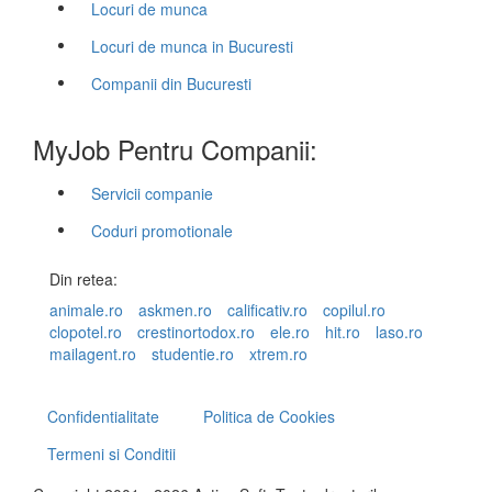
Locuri de munca
Locuri de munca in Bucuresti
Companii din Bucuresti
MyJob Pentru Companii:
Servicii companie
Coduri promotionale
Din retea:
animale.ro
askmen.ro
calificativ.ro
copilul.ro
clopotel.ro
crestinortodox.ro
ele.ro
hit.ro
laso.ro
mailagent.ro
studentie.ro
xtrem.ro
Confidentialitate
Politica de Cookies
Termeni si Conditii