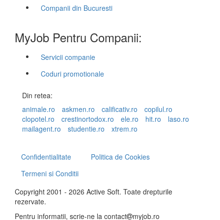
Companii din Bucuresti
MyJob Pentru Companii:
Servicii companie
Coduri promotionale
Din retea:
animale.ro
askmen.ro
calificativ.ro
copilul.ro
clopotel.ro
crestinortodox.ro
ele.ro
hit.ro
laso.ro
mailagent.ro
studentie.ro
xtrem.ro
Confidentialitate
Politica de Cookies
Termeni si Conditii
Copyright 2001 - 2026 Active Soft. Toate drepturile
rezervate.
Pentru informatii, scrie-ne la
contact
myjob.ro