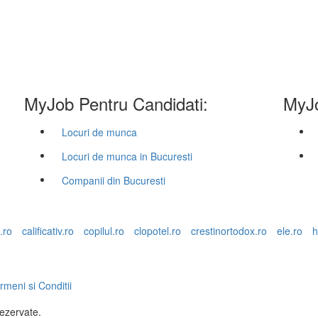
MyJob Pentru Candidati:
MyJo
Locuri de munca
Locuri de munca in Bucuresti
Companii din Bucuresti
.ro
calificativ.ro
copilul.ro
clopotel.ro
crestinortodox.ro
ele.ro
h
rmeni si Conditii
rezervate.