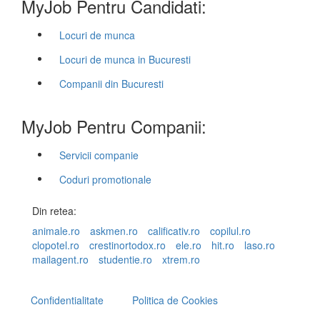
MyJob Pentru Candidati:
Locuri de munca
Locuri de munca in Bucuresti
Companii din Bucuresti
MyJob Pentru Companii:
Servicii companie
Coduri promotionale
Din retea:
animale.ro
askmen.ro
calificativ.ro
copilul.ro
clopotel.ro
crestinortodox.ro
ele.ro
hit.ro
laso.ro
mailagent.ro
studentie.ro
xtrem.ro
Confidentialitate
Politica de Cookies