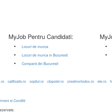
MyJob Pentru Candidati:
MyJo
Locuri de munca
Locuri de munca in Bucuresti
Companii din Bucuresti
.ro
calificativ.ro
copilul.ro
clopotel.ro
crestinortodox.ro
ele.ro
h
rmeni si Conditii
rezervate.