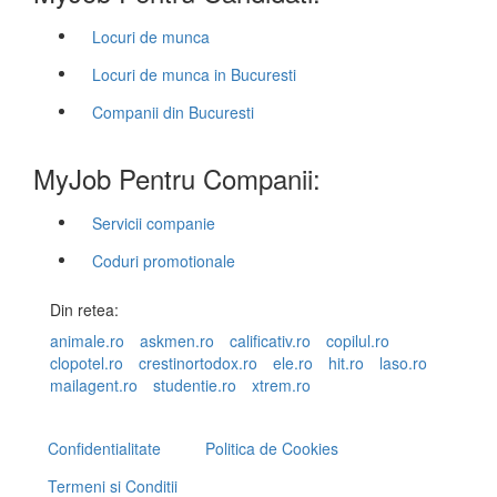
Locuri de munca
Locuri de munca in Bucuresti
Companii din Bucuresti
MyJob Pentru Companii:
Servicii companie
Coduri promotionale
Din retea:
animale.ro
askmen.ro
calificativ.ro
copilul.ro
clopotel.ro
crestinortodox.ro
ele.ro
hit.ro
laso.ro
mailagent.ro
studentie.ro
xtrem.ro
Confidentialitate
Politica de Cookies
Termeni si Conditii