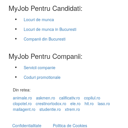
MyJob Pentru Candidati:
Locuri de munca
Locuri de munca in Bucuresti
Companii din Bucuresti
MyJob Pentru Companii:
Servicii companie
Coduri promotionale
Din retea:
animale.ro
askmen.ro
calificativ.ro
copilul.ro
clopotel.ro
crestinortodox.ro
ele.ro
hit.ro
laso.ro
mailagent.ro
studentie.ro
xtrem.ro
Confidentialitate
Politica de Cookies