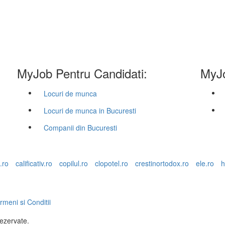
MyJob Pentru Candidati:
MyJo
Locuri de munca
Locuri de munca in Bucuresti
Companii din Bucuresti
.ro
calificativ.ro
copilul.ro
clopotel.ro
crestinortodox.ro
ele.ro
h
rmeni si Conditii
rezervate.