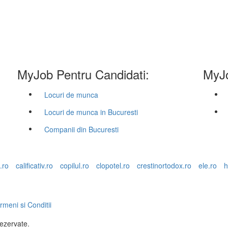
MyJob Pentru Candidati:
MyJo
Locuri de munca
Locuri de munca in Bucuresti
Companii din Bucuresti
.ro
calificativ.ro
copilul.ro
clopotel.ro
crestinortodox.ro
ele.ro
h
rmeni si Conditii
rezervate.