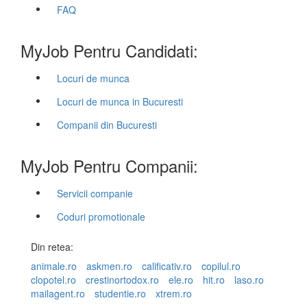
FAQ
MyJob Pentru Candidati:
Locuri de munca
Locuri de munca in Bucuresti
Companii din Bucuresti
MyJob Pentru Companii:
Servicii companie
Coduri promotionale
Din retea:
animale.ro
askmen.ro
calificativ.ro
copilul.ro
clopotel.ro
crestinortodox.ro
ele.ro
hit.ro
laso.ro
mailagent.ro
studentie.ro
xtrem.ro