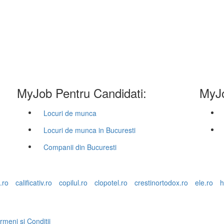
MyJob Pentru Candidati:
MyJo
Locuri de munca
Locuri de munca in Bucuresti
Companii din Bucuresti
.ro
calificativ.ro
copilul.ro
clopotel.ro
crestinortodox.ro
ele.ro
h
rmeni si Conditii