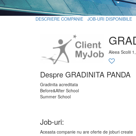
DESCRIERE COMPANIE
JOB-URI DISPONIBILE
GRAD
Aleea Scolii 1
Despre GRADINITA PANDA
Gradinita acreditata
Before&After School
Summer School
Job-uri:
Aceasta companie nu are oferte de joburi create