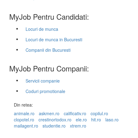
MyJob Pentru Candidati:
Locuri de munca
Locuri de munca in Bucuresti
Companii din Bucuresti
MyJob Pentru Companii:
Servicii companie
Coduri promotionale
Din retea:
animale.ro
askmen.ro
calificativ.ro
copilul.ro
clopotel.ro
crestinortodox.ro
ele.ro
hit.ro
laso.ro
mailagent.ro
studentie.ro
xtrem.ro