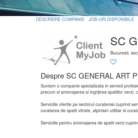
DESCRIERE COMPANIE
JOB-URI DISPONIBILE
SC G
Bucuresti, sec
Despre SC GENERAL ART 
Suntem o companie specializata in servicii profesion
precum si amenajarea si ingrijirea spatiilor verzi, 
Serviciile oferite pe sectorul curateniei cuprind se
curatarea de spatii vitrate, alpinism utilitar si cu
Serviciile pentru amenajarea de spatii verzi cuprin