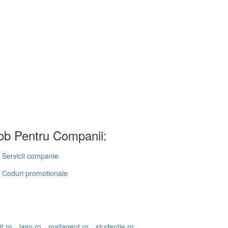
b Pentru Companii:
Servicii companie
Coduri promotionale
it.ro
laso.ro
mailagent.ro
studentie.ro