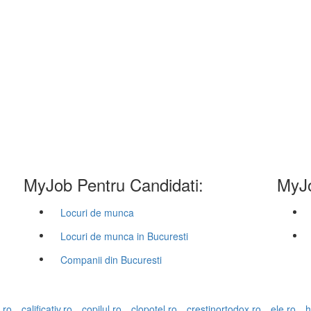
MyJob Pentru Candidati:
MyJo
Locuri de munca
Locuri de munca in Bucuresti
Companii din Bucuresti
.ro
calificativ.ro
copilul.ro
clopotel.ro
crestinortodox.ro
ele.ro
h