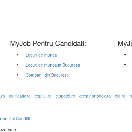
MyJob Pentru Candidati:
MyJo
Locuri de munca
Locuri de munca in Bucuresti
Companii din Bucuresti
.ro
calificativ.ro
copilul.ro
clopotel.ro
crestinortodox.ro
ele.ro
h
rmeni si Conditii
rezervate.