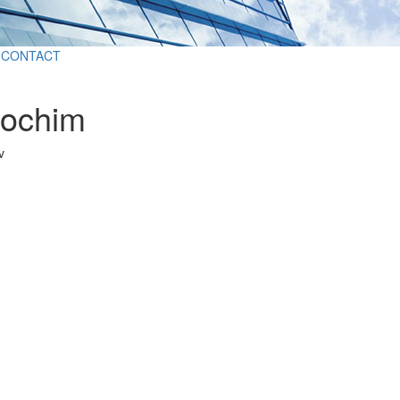
CONTACT
rochim
v