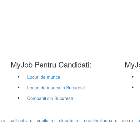
MyJob Pentru Candidati:
MyJo
Locuri de munca
Locuri de munca in Bucuresti
Companii din Bucuresti
.ro
calificativ.ro
copilul.ro
clopotel.ro
crestinortodox.ro
ele.ro
h