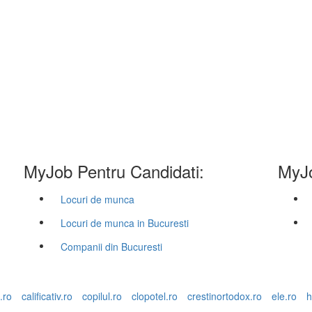
MyJob Pentru Candidati:
MyJo
Locuri de munca
Locuri de munca in Bucuresti
Companii din Bucuresti
.ro
calificativ.ro
copilul.ro
clopotel.ro
crestinortodox.ro
ele.ro
h