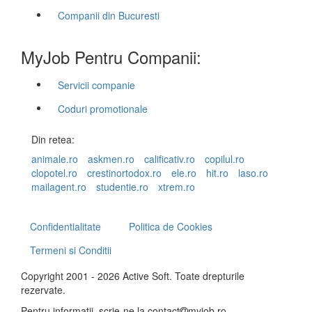
Companii din Bucuresti
MyJob Pentru Companii:
Servicii companie
Coduri promotionale
Din retea:
animale.ro
askmen.ro
calificativ.ro
copilul.ro
clopotel.ro
crestinortodox.ro
ele.ro
hit.ro
laso.ro
mailagent.ro
studentie.ro
xtrem.ro
Confidentialitate
Politica de Cookies
Termeni si Conditii
Copyright 2001 - 2026 Active Soft. Toate drepturile
rezervate.
Pentru informatii, scrie-ne la
contact
myjob.ro