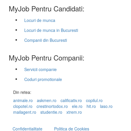
MyJob Pentru Candidati:
Locuri de munca
Locuri de munca in Bucuresti
Companii din Bucuresti
MyJob Pentru Companii:
Servicii companie
Coduri promotionale
Din retea:
animale.ro
askmen.ro
calificativ.ro
copilul.ro
clopotel.ro
crestinortodox.ro
ele.ro
hit.ro
laso.ro
mailagent.ro
studentie.ro
xtrem.ro
Confidentialitate
Politica de Cookies