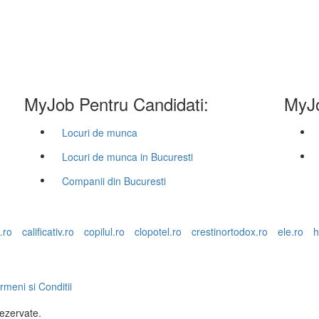
MyJob Pentru Candidati:
MyJo
Locuri de munca
Locuri de munca in Bucuresti
Companii din Bucuresti
.ro
calificativ.ro
copilul.ro
clopotel.ro
crestinortodox.ro
ele.ro
h
rmeni si Conditii
rezervate.