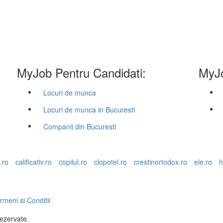
MyJob Pentru Candidati:
MyJo
Locuri de munca
Locuri de munca in Bucuresti
Companii din Bucuresti
.ro
calificativ.ro
copilul.ro
clopotel.ro
crestinortodox.ro
ele.ro
h
rmeni si Conditii
rezervate.