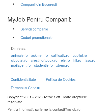
Companii din Bucuresti
MyJob Pentru Companii:
Servicii companie
Coduri promotionale
Din retea:
animale.ro
askmen.ro
calificativ.ro
copilul.ro
clopotel.ro
crestinortodox.ro
ele.ro
hit.ro
laso.ro
mailagent.ro
studentie.ro
xtrem.ro
Confidentialitate
Politica de Cookies
Termeni si Conditii
Copyright 2001 - 2026 Active Soft. Toate drepturile
rezervate.
Pentru informatii, scrie-ne la
contact
myjob.ro