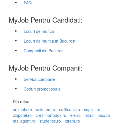
FAQ
MyJob Pentru Candidati:
Locuri de munca
Locuri de munca in Bucuresti
Companii din Bucuresti
MyJob Pentru Companii:
Servicii companie
Coduri promotionale
Din retea:
animale.ro
askmen.ro
calificativ.ro
copilul.ro
clopotel.ro
crestinortodox.ro
ele.ro
hit.ro
laso.ro
mailagent.ro
studentie.ro
xtrem.ro