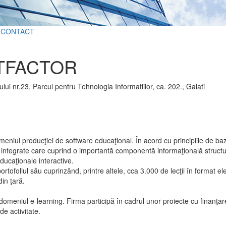
CONTACT
TFACTOR
tului nr.23, Parcul pentru Tehnologia Informatiilor, ca. 202., Galati
niul producţiei de software educaţional. În acord cu principiile de baz
 integrate care cuprind o importantă componentă informaţională struct
ducaţionale interactive.
rtofoliul său cuprinzând, printre altele, cca 3.000 de lecţii în format el
din ţară.
domeniul e-learning. Firma participă în cadrul unor proiecte cu finanţar
de activitate.