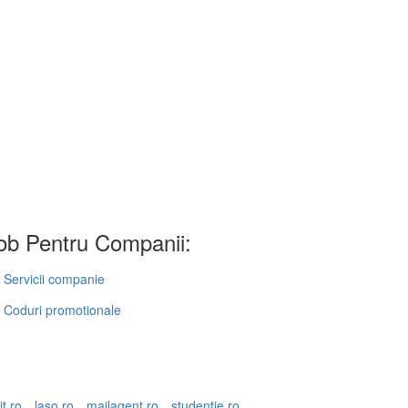
b Pentru Companii:
Servicii companie
Coduri promotionale
it.ro
laso.ro
mailagent.ro
studentie.ro