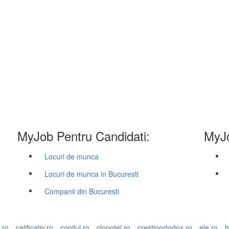
MyJob Pentru Candidati:
MyJo
Locuri de munca
Locuri de munca in Bucuresti
Companii din Bucuresti
.ro
calificativ.ro
copilul.ro
clopotel.ro
crestinortodox.ro
ele.ro
h