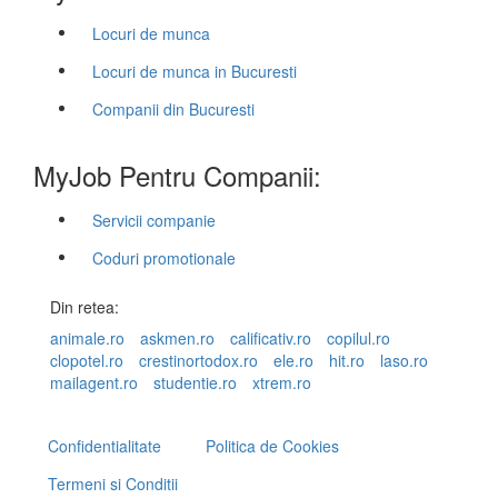
Locuri de munca
Locuri de munca in Bucuresti
Companii din Bucuresti
MyJob Pentru Companii:
Servicii companie
Coduri promotionale
Din retea:
animale.ro
askmen.ro
calificativ.ro
copilul.ro
clopotel.ro
crestinortodox.ro
ele.ro
hit.ro
laso.ro
mailagent.ro
studentie.ro
xtrem.ro
Confidentialitate
Politica de Cookies
Termeni si Conditii