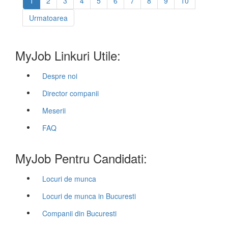
1
2
3
4
5
6
7
8
9
10
Urmatoarea
MyJob Linkuri Utile:
Despre noi
Director companii
Meserii
FAQ
MyJob Pentru Candidati:
Locuri de munca
Locuri de munca in Bucuresti
Companii din Bucuresti