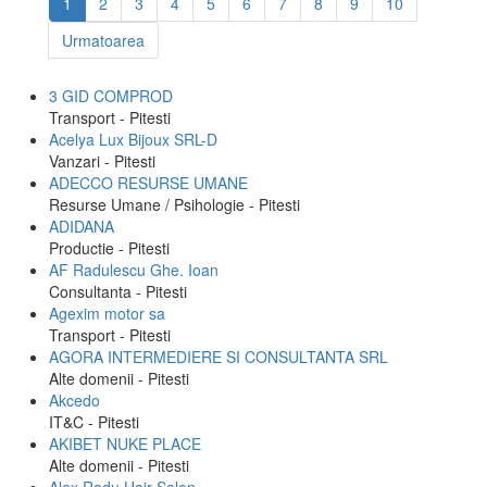
1
2
3
4
5
6
7
8
9
10
Urmatoarea
3 GID COMPROD
Transport - Pitesti
Acelya Lux Bijoux SRL-D
Vanzari - Pitesti
ADECCO RESURSE UMANE
Resurse Umane / Psihologie - Pitesti
ADIDANA
Productie - Pitesti
AF Radulescu Ghe. Ioan
Consultanta - Pitesti
Agexim motor sa
Transport - Pitesti
AGORA INTERMEDIERE SI CONSULTANTA SRL
Alte domenii - Pitesti
Akcedo
IT&C - Pitesti
AKIBET NUKE PLACE
Alte domenii - Pitesti