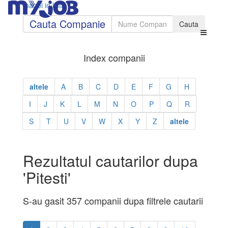
Inapoi in lista
Cauta Companie
Index companii
altele
A
B
C
D
E
F
G
H
I
J
K
L
M
N
O
P
Q
R
S
T
U
V
W
X
Y
Z
altele
Rezultatul cautarilor dupa
'Pitesti'
S-au gasit 357 companii dupa filtrele cautarii