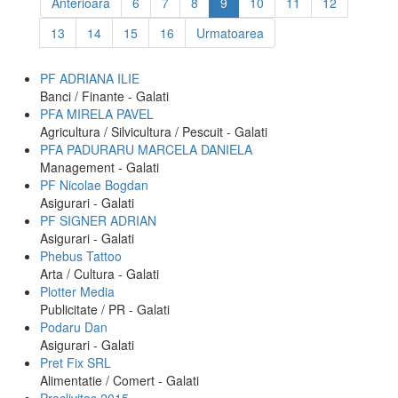
Anterioara
6
7
8
9
10
11
12
13
14
15
16
Urmatoarea
PF ADRIANA ILIE
Banci / Finante - Galati
PFA MIRELA PAVEL
Agricultura / Silvicultura / Pescuit - Galati
PFA PADURARU MARCELA DANIELA
Management - Galati
PF Nicolae Bogdan
Asigurari - Galati
PF SIGNER ADRIAN
Asigurari - Galati
Phebus Tattoo
Arta / Cultura - Galati
Plotter Media
Publicitate / PR - Galati
Podaru Dan
Asigurari - Galati
Pret Fix SRL
Alimentatie / Comert - Galati