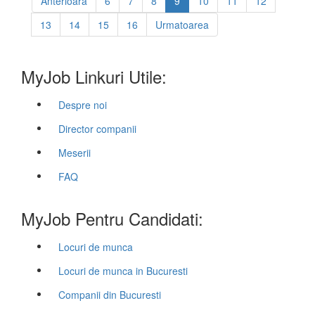
Anterioara
6
7
8
9
10
11
12
13
14
15
16
Urmatoarea
MyJob Linkuri Utile:
Despre noi
Director companii
Meserii
FAQ
MyJob Pentru Candidati:
Locuri de munca
Locuri de munca in Bucuresti
Companii din Bucuresti