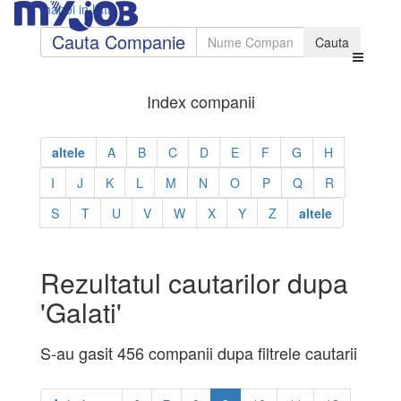
Inapoi in lista
Cauta Companie
Index companii
altele
A
B
C
D
E
F
G
H
I
J
K
L
M
N
O
P
Q
R
S
T
U
V
W
X
Y
Z
altele
Rezultatul cautarilor dupa
'Galati'
S-au gasit 456 companii dupa filtrele cautarii