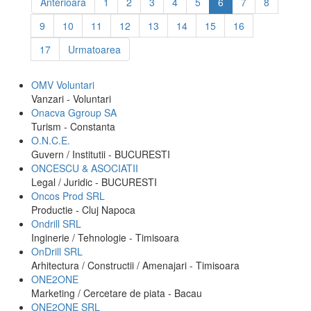
Anterioara
1
2
3
4
5
6
7
8
9
10
11
12
13
14
15
16
17
Urmatoarea
OMV Voluntari
Vanzari - Voluntari
Onacva Ggroup SA
Turism - Constanta
O.N.C.E.
Guvern / Institutii - BUCURESTI
ONCESCU & ASOCIATII
Legal / Juridic - BUCURESTI
Oncos Prod SRL
Productie - Cluj Napoca
Ondrill SRL
Inginerie / Tehnologie - Timisoara
OnDrill SRL
Arhitectura / Constructii / Amenajari - Timisoara
ONE2ONE
Marketing / Cercetare de piata - Bacau
ONE2ONE SRL