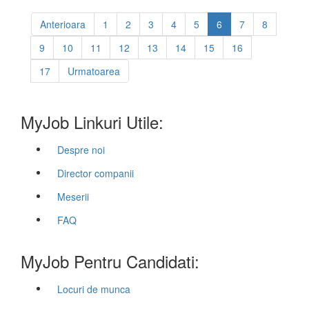
Anterioara
1
2
3
4
5
6
7
8
9
10
11
12
13
14
15
16
17
Urmatoarea
MyJob Linkuri Utile:
Despre noi
Director companii
Meserii
FAQ
MyJob Pentru Candidati:
Locuri de munca