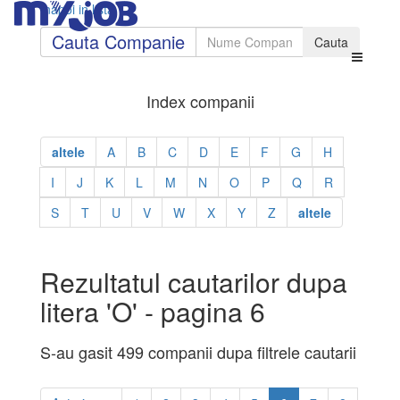
Inapoi in lista
Cauta Companie
Index companii
altele
A
B
C
D
E
F
G
H
I
J
K
L
M
N
O
P
Q
R
S
T
U
V
W
X
Y
Z
altele
Rezultatul cautarilor dupa
litera 'O' - pagina 6
S-au gasit 499 companii dupa filtrele cautarii