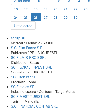
Anterioara
10
11
12
13
14
15
16
17
18
19
20
21
22
23
24
25
26
27
28
29
30
Urmatoarea
sc filip srl
Medical / Farmacie - Vaslui
S.C. Film Factor S.R.L.
Publicitate / PR - BUCURESTI
SC FILMIR-PROD SRL
Distributie - Bacau
SC FILOKALI INVEST SRL
Consultanta - BUCURESTI
SC Filtek Itar SRL
Productie - Arad
SC Fimatex SRL
Industrie usoara / Confectii - Targu Mures
SC FIMEST TURIST SRL
Turism - Mangalia
S.C FINANCIAL CONTAB SRL