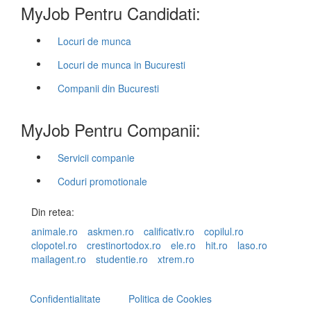
MyJob Pentru Candidati:
Locuri de munca
Locuri de munca in Bucuresti
Companii din Bucuresti
MyJob Pentru Companii:
Servicii companie
Coduri promotionale
Din retea:
animale.ro
askmen.ro
calificativ.ro
copilul.ro
clopotel.ro
crestinortodox.ro
ele.ro
hit.ro
laso.ro
mailagent.ro
studentie.ro
xtrem.ro
Confidentialitate
Politica de Cookies