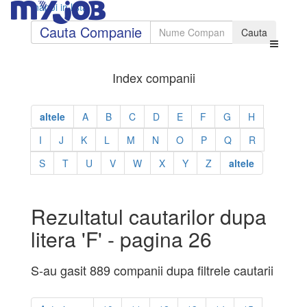
Inapoi in lista
Cauta Companie
Index companii
altele
A
B
C
D
E
F
G
H
I
J
K
L
M
N
O
P
Q
R
S
T
U
V
W
X
Y
Z
altele
Rezultatul cautarilor dupa
litera 'F' - pagina 26
S-au gasit 889 companii dupa filtrele cautarii