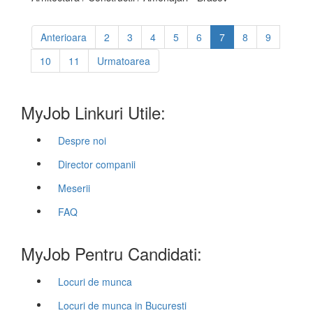
Anterioara
2
3
4
5
6
7
8
9
10
11
Urmatoarea
MyJob Linkuri Utile:
Despre noi
Director companii
Meserii
FAQ
MyJob Pentru Candidati:
Locuri de munca
Locuri de munca in Bucuresti