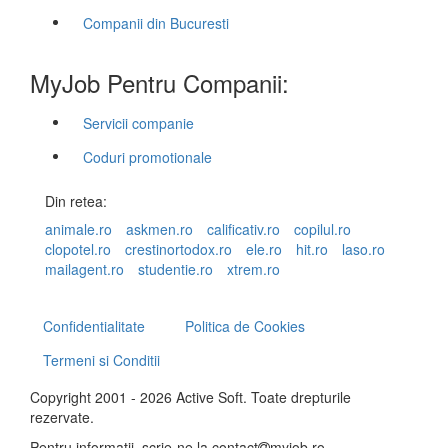
Companii din Bucuresti
MyJob Pentru Companii:
Servicii companie
Coduri promotionale
Din retea:
animale.ro
askmen.ro
calificativ.ro
copilul.ro
clopotel.ro
crestinortodox.ro
ele.ro
hit.ro
laso.ro
mailagent.ro
studentie.ro
xtrem.ro
Confidentialitate
Politica de Cookies
Termeni si Conditii
Copyright 2001 - 2026 Active Soft. Toate drepturile
rezervate.
Pentru informatii, scrie-ne la
contact
myjob.ro