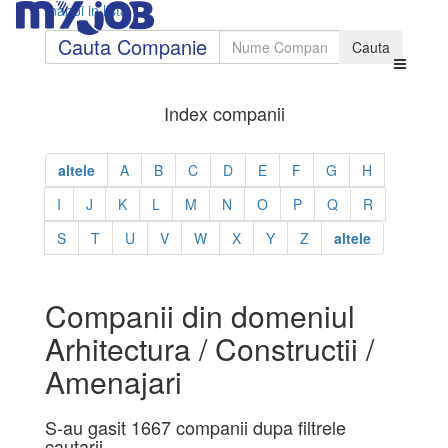
Inapoi in lista
Cauta Companie
Index companii
altele
A
B
C
D
E
F
G
H
I
J
K
L
M
N
O
P
Q
R
S
T
U
V
W
X
Y
Z
altele
Companii din domeniul
Arhitectura / Constructii /
Amenajari
S-au gasit 1667 companii dupa filtrele
cautarii